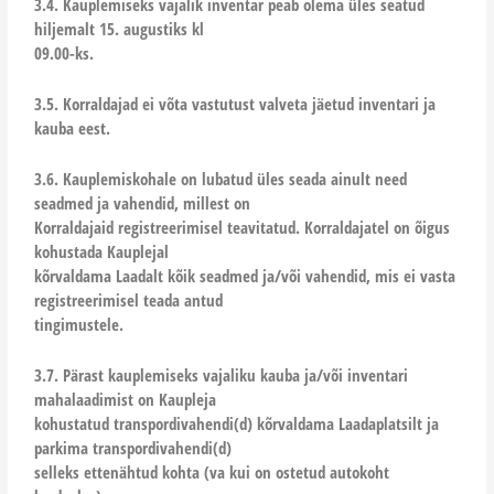
3.4. Kauplemiseks vajalik inventar peab olema üles seatud
hiljemalt 15. augustiks kl
09.00-ks.
3.5. Korraldajad ei võta vastutust valveta jäetud inventari ja
kauba eest.
3.6. Kauplemiskohale on lubatud üles seada ainult need
seadmed ja vahendid, millest on
Korraldajaid registreerimisel teavitatud. Korraldajatel on õigus
kohustada Kauplejal
kõrvaldama Laadalt kõik seadmed ja/või vahendid, mis ei vasta
registreerimisel teada antud
tingimustele.
3.7. Pärast kauplemiseks vajaliku kauba ja/või inventari
mahalaadimist on Kaupleja
kohustatud transpordivahendi(d) kõrvaldama Laadaplatsilt ja
parkima transpordivahendi(d)
selleks ettenähtud kohta (va kui on ostetud autokoht