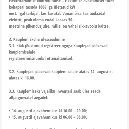
Elektritarbimist kontrollitakse – rikkumise avastamisel tuleb
kohapeal tasuda 100€ iga ületatud kW
eest. Igal tarbijal, kes kasutab Vanamõisa käsitöölaadal
elektrit, peab olema endal kaasas 50-
meetrine pikendusjuhe, millel on vahel rikkevoolu kaitse.
3. Kauplemiskoha ülesseadmine
3.1. Kõik jõustunud registreeringuga Kauplejad pääsevad
kauplemisalale
registreerimisnumbri ettenäitamisel.
3.2. Kauplejad pääsevad kauplemisalale alates 14. augustist
alates kl 16.00.
3.3. Kauplemiseks vajaliku inventari saab üles seada
alljärgnevatel aegadel:
• 14. augustil ajavahemikus kl 16.00 – 20.00;
• 15. augustil ajavahemikus kl 06.00 – 08.00.