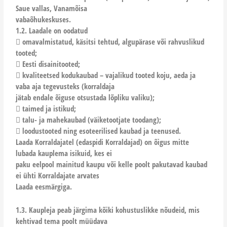
Saue vallas, Vanamõisa
vabaõhukeskuses.
1.2. Laadale on oodatud
 omavalmistatud, käsitsi tehtud, algupärase või rahvuslikud
tooted;
 Eesti disainitooted;
 kvaliteetsed kodukaubad – vajalikud tooted koju, aeda ja
vaba aja tegevusteks (korraldaja
jätab endale õiguse otsustada lõpliku valiku);
 taimed ja istikud;
 talu- ja mahekaubad (väiketootjate toodang);
 loodustooted ning esoteerilised kaubad ja teenused.
Laada Korraldajatel (edaspidi Korraldajad) on õigus mitte
lubada kauplema isikuid, kes ei
paku eelpool mainitud kaupu või kelle poolt pakutavad kaubad
ei ühti Korraldajate arvates
Laada eesmärgiga.
1.3. Kaupleja peab järgima kõiki kohustuslikke nõudeid, mis
kehtivad tema poolt müüdava