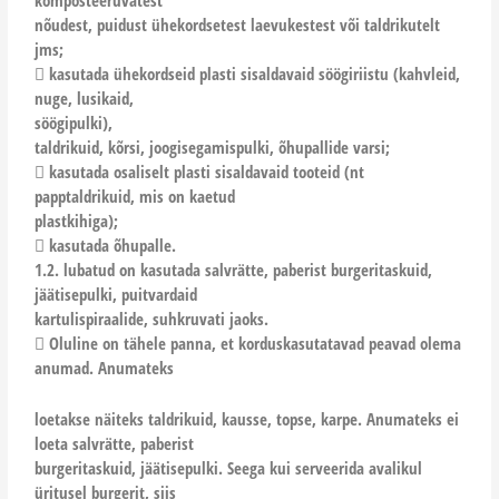
komposteeruvatest
nõudest, puidust ühekordsetest laevukestest või taldrikutelt
jms;
 kasutada ühekordseid plasti sisaldavaid söögiriistu (kahvleid,
nuge, lusikaid,
söögipulki),
taldrikuid, kõrsi, joogisegamispulki, õhupallide varsi;
 kasutada osaliselt plasti sisaldavaid tooteid (nt
papptaldrikuid, mis on kaetud
plastkihiga);
 kasutada õhupalle.
1.2. lubatud on kasutada salvrätte, paberist burgeritaskuid,
jäätisepulki, puitvardaid
kartulispiraalide, suhkruvati jaoks.
 Oluline on tähele panna, et korduskasutatavad peavad olema
anumad. Anumateks
loetakse näiteks taldrikuid, kausse, topse, karpe. Anumateks ei
loeta salvrätte, paberist
burgeritaskuid, jäätisepulki. Seega kui serveerida avalikul
üritusel burgerit, siis