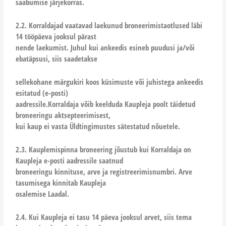
saabumise järjekorras.
2.2. Korraldajad vaatavad laekunud broneerimistaotlused läbi
14 tööpäeva jooksul pärast
nende laekumist. Juhul kui ankeedis esineb puudusi ja/või
ebatäpsusi, siis saadetakse
sellekohane märgukiri koos küsimuste või juhistega ankeedis
esitatud (e-posti)
aadressile.Korraldaja võib keelduda Kaupleja poolt täidetud
broneeringu aktsepteerimisest,
kui kaup ei vasta Üldtingimustes sätestatud nõuetele.
2.3. Kauplemispinna broneering jõustub kui Korraldaja on
Kaupleja e-posti aadressile saatnud
broneeringu kinnituse, arve ja registreerimisnumbri. Arve
tasumisega kinnitab Kaupleja
osalemise Laadal.
2.4. Kui Kaupleja ei tasu 14 päeva jooksul arvet, siis tema