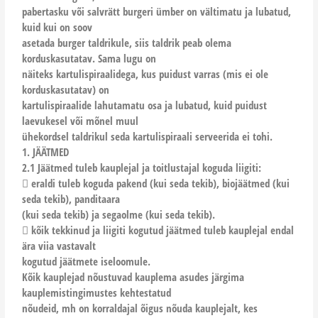
pabertasku või salvrätt burgeri ümber on vältimatu ja lubatud,
kuid kui on soov
asetada burger taldrikule, siis taldrik peab olema
korduskasutatav. Sama lugu on
näiteks kartulispiraalidega, kus puidust varras (mis ei ole
korduskasutatav) on
kartulispiraalide lahutamatu osa ja lubatud, kuid puidust
laevukesel või mõnel muul
ühekordsel taldrikul seda kartulispiraali serveerida ei tohi.
1. JÄÄTMED
2.1 Jäätmed tuleb kauplejal ja toitlustajal koguda liigiti:
 eraldi tuleb koguda pakend (kui seda tekib), biojäätmed (kui
seda tekib), panditaara
(kui seda tekib) ja segaolme (kui seda tekib).
 kõik tekkinud ja liigiti kogutud jäätmed tuleb kauplejal endal
ära viia vastavalt
kogutud jäätmete iseloomule.
Kõik kauplejad nõustuvad kauplema asudes järgima
kauplemistingimustes kehtestatud
nõudeid, mh on korraldajal õigus nõuda kauplejalt, kes