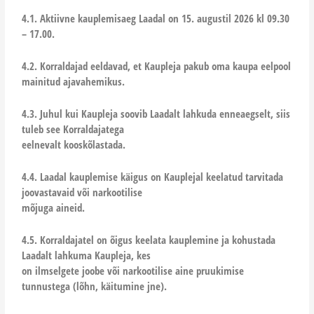
4.1. Aktiivne kauplemisaeg Laadal on 15. augustil 2026 kl 09.30
– 17.00.
4.2. Korraldajad eeldavad, et Kaupleja pakub oma kaupa eelpool
mainitud ajavahemikus.
4.3. Juhul kui Kaupleja soovib Laadalt lahkuda enneaegselt, siis
tuleb see Korraldajatega
eelnevalt kooskõlastada.
4.4. Laadal kauplemise käigus on Kauplejal keelatud tarvitada
joovastavaid või narkootilise
mõjuga aineid.
4.5. Korraldajatel on õigus keelata kauplemine ja kohustada
Laadalt lahkuma Kaupleja, kes
on ilmselgete joobe või narkootilise aine pruukimise
tunnustega (lõhn, käitumine jne).