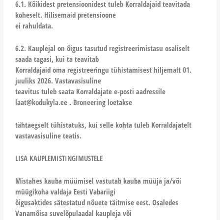
6.1. Kõikidest pretensioonidest tuleb Korraldajaid teavitada
koheselt. Hilisemaid pretensioone
ei rahuldata.
6.2. Kauplejal on õigus tasutud registreerimistasu osaliselt
saada tagasi, kui ta teavitab
Korraldajaid oma registreeringu tühistamisest hiljemalt 01.
juuliks 2026. Vastavasisuline
teavitus tuleb saata Korraldajate e-posti aadressile
laat@kodukyla.ee . Broneering loetakse
tähtaegselt tühistatuks, kui selle kohta tuleb Korraldajatelt
vastavasisuline teatis.
LISA KAUPLEMISTINGIMUSTELE
Mistahes kauba müümisel vastutab kauba müüja ja/või
müügikoha valdaja Eesti Vabariigi
õigusaktides sätestatud nõuete täitmise eest. Osaledes
Vanamõisa suvelõpulaadal kaupleja või