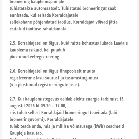
broneering kauplemispinnale
tühistatakse automaatselt. Tühistatud broneeringut saab
ennistada, kui esitada Korraldajatele
sellekohane põhjendatud taotlus. Korraldajad võivad jätta
esitatud taotluse rahuldamata.
2.5. Korraldajatel on õigus, kuid mitte kohustus lubada Laadale
kauplema isikuid, kel puudub
jõustunud eelregistreering.
2.6. Korraldajatel on õigus ühepoolselt muuta
registreerimistasu suurust ja tasumistingimusi
(v.a jõustunud registreeringute osas).
2.7. Kui kauplemistegevus eeldab elektrienergia tarbimist 15.
augustil 2026 kl 09.30 – 17.00,
siis tuleb sellest Korraldajaid broneeringul teavitada (läbi
broneeringuvormi). Korraldajatele
tuleb teada anda, mis ja millise võimsusega (kWh) seadmeid
Kaupleja kasutab.