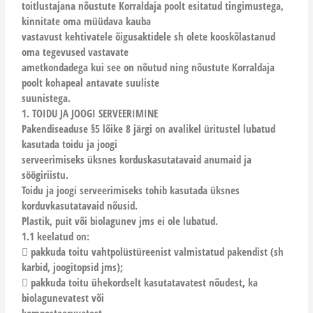
toitlustajana nõustute Korraldaja poolt esitatud tingimustega,
kinnitate oma müüdava kauba
vastavust kehtivatele õigusaktidele sh olete kooskõlastanud
oma tegevused vastavate
ametkondadega kui see on nõutud ning nõustute Korraldaja
poolt kohapeal antavate suuliste
suunistega.
1. TOIDU JA JOOGI SERVEERIMINE
Pakendiseaduse §5 lõike 8 järgi on avalikel üritustel lubatud
kasutada toidu ja joogi
serveerimiseks üksnes korduskasutatavaid anumaid ja
söögiriistu.
Toidu ja joogi serveerimiseks tohib kasutada üksnes
korduvkasutatavaid nõusid.
Plastik, puit või biolagunev jms ei ole lubatud.
1.1 keelatud on:
 pakkuda toitu vahtpolüstüreenist valmistatud pakendist (sh
karbid, joogitopsid jms);
 pakkuda toitu ühekordselt kasutatavatest nõudest, ka
biolagunevatest või