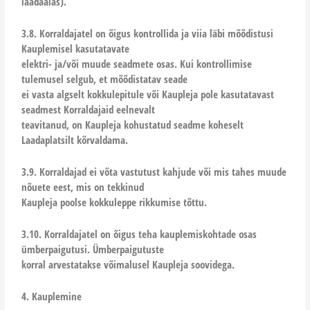
laadaalas).
3.8. Korraldajatel on õigus kontrollida ja viia läbi mõõdistusi
Kauplemisel kasutatavate
elektri- ja/või muude seadmete osas. Kui kontrollimise
tulemusel selgub, et mõõdistatav seade
ei vasta algselt kokkulepitule või Kaupleja pole kasutatavast
seadmest Korraldajaid eelnevalt
teavitanud, on Kaupleja kohustatud seadme koheselt
Laadaplatsilt kõrvaldama.
3.9. Korraldajad ei võta vastutust kahjude või mis tahes muude
nõuete eest, mis on tekkinud
Kaupleja poolse kokkuleppe rikkumise tõttu.
3.10. Korraldajatel on õigus teha kauplemiskohtade osas
ümberpaigutusi. Ümberpaigutuste
korral arvestatakse võimalusel Kaupleja soovidega.
4. Kauplemine