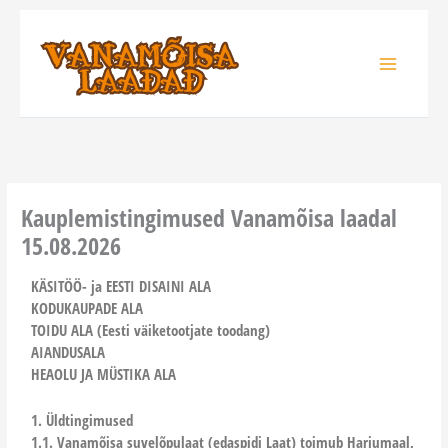
Skip
to
content
Kauplemistingimused Vanamõisa laadal
15.08.2026
KÄSITÖÖ- ja EESTI DISAINI ALA
KODUKAUPADE ALA
TOIDU ALA (Eesti väiketootjate toodang)
AIANDUSALA
HEAOLU JA MÜSTIKA ALA
1. Üldtingimused
1.1. Vanamõisa suvelõpulaat (edaspidi Laat) toimub Harjumaal,