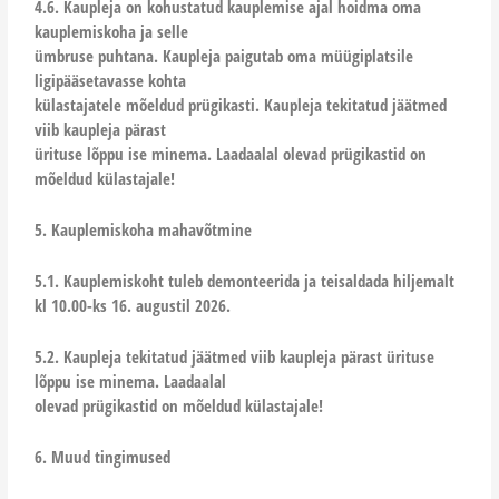
4.6. Kaupleja on kohustatud kauplemise ajal hoidma oma
kauplemiskoha ja selle
ümbruse puhtana. Kaupleja paigutab oma müügiplatsile
ligipääsetavasse kohta
külastajatele mõeldud prügikasti. Kaupleja tekitatud jäätmed
viib kaupleja pärast
ürituse lõppu ise minema. Laadaalal olevad prügikastid on
mõeldud külastajale!
5. Kauplemiskoha mahavõtmine
5.1. Kauplemiskoht tuleb demonteerida ja teisaldada hiljemalt
kl 10.00-ks 16. augustil 2026.
5.2. Kaupleja tekitatud jäätmed viib kaupleja pärast ürituse
lõppu ise minema. Laadaalal
olevad prügikastid on mõeldud külastajale!
6. Muud tingimused