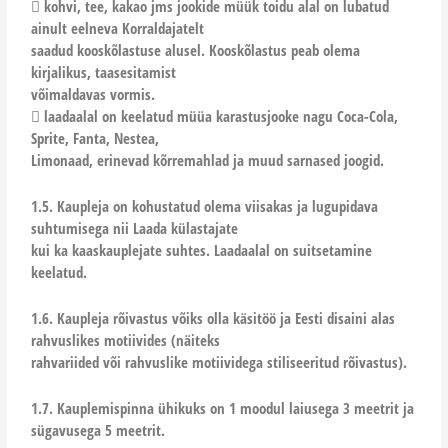
 kohvi, tee, kakao jms jookide müük toidu alal on lubatud
ainult eelneva Korraldajatelt
saadud kooskõlastuse alusel. Kooskõlastus peab olema
kirjalikus, taasesitamist
võimaldavas vormis.
 laadaalal on keelatud müüa karastusjooke nagu Coca-Cola,
Sprite, Fanta, Nestea,
Limonaad, erinevad kõrremahlad ja muud sarnased joogid.
1.5. Kaupleja on kohustatud olema viisakas ja lugupidava
suhtumisega nii Laada külastajate
kui ka kaaskauplejate suhtes. Laadaalal on suitsetamine
keelatud.
1.6. Kaupleja rõivastus võiks olla käsitöö ja Eesti disaini alas
rahvuslikes motiivides (näiteks
rahvariided või rahvuslike motiividega stiliseeritud rõivastus).
1.7. Kauplemispinna ühikuks on 1 moodul laiusega 3 meetrit ja
sügavusega 5 meetrit.