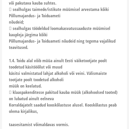
või pakutava kauba suhtes.
 sealhulgas taimede/istikute müümisel arvestama kõiki
Põllumajandus- ja Toiduameti
nõudeid;
 sealhulgas töödeldud loomakasvatussaaduste müümisel
kaupleja järgima kõiki
Põllumajandus- ja Toiduameti nõudeid ning tegema vajalikud
teavitused.
1.4. Toidu alal võib müüa ainult Eesti väiketootjate poolt
toodetud käsitööõlut või muud
käsitsi valmistatud lahjat alkoholi või veini. Välismaiste
tootjate poolt toodetud alkoholi
müük on keelatud.
 klaaspakenditesse pakitud kauba müük (alkohoolsed tooted)
on lubatud ainult eelneva
Korraldajatelt saadud kooskõlastuse alusel. Kooskõlastus peab
olema kirjalikus,
taasesitamist võimaldavas vormis.